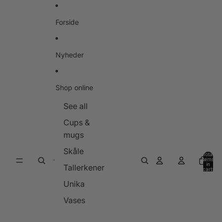
Skip to content
Forside
Nyheder
Shop online
See all
Cups &
mugs
Skåle
Total
items
in
Tallerkener
cart:
0
Unika
Vases