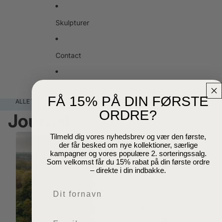
Skulpturer
Contact
More
FÅ 15% PÅ DIN FØRSTE
ALLE WEBSHOP ORDRER AFSENDES INDENFOR 3-5
HVERDAGE.
ORDRE?
Journal
Tilmeld dig vores nyhedsbrev og vær den første,
Restaurant
der får besked om nye kollektioner, særlige
kampagner og vores populære 2. sorteringssalg.
Fyrkroen
Som velkomst får du 15% rabat på din første ordre
May 7, 2025
– direkte i din indbakke.
Vi er stolte af at dele nyheden om
Navn
vores samarbejde med de
passionerede ildsjæle bag
Email
Restaurant Fyrkroen i Gilleleje –