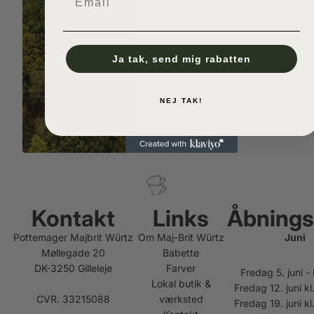
Michelle og Michael. Siden 2018
har de med kærlighed og...
Read more...
Ja tak, send mig rabatten
NEJ TAK!
Kontakt
Links
Åbnings
Pottemager Majbrit Würtz
Om Maj-Brit Würtz
Juni
Møllegade 20
Babette
DK-3250 Gilleleje
Farver
Fredag 5. juni 
Lokal butik &
Fredag 12. juni kl
CVR. 33215088
værksted
Fredag 19. juni kl