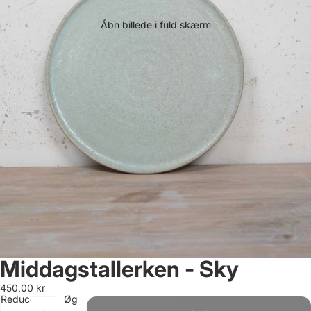
ORDRE?
Åbn billede i fuld skærm
Tilmeld dig vores nyhedsbrev og vær den første,
der får besked om nye kollektioner, særlige
kampagner og vores populære 2. sorteringssalg.
Som velkomst får du 15% rabat på din første ordre
– direkte i din indbakke.
Navn
Email
Ja tak, send mig rabatten
Middagstallerken - Sky
NEJ TAK!
450,00 kr
Reducer
Øg