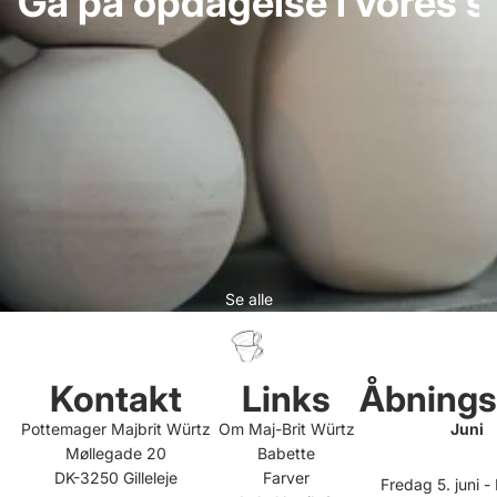
Gå på opdagelse i vores s
Se alle
Kontakt
Links
Åbnings
Pottemager Majbrit Würtz
Om Maj-Brit Würtz
Juni
Møllegade 20
Babette
DK-3250 Gilleleje
Farver
Fredag 5. juni 