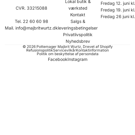
Lokal butik &
Fredag 12. juni kl
CVR. 33215088
værksted
Fredag 19. juni kl
Kontakt
Fredag 26 juni kl
Tel. 22 60 60 98
Salgs &
Mail.
info@majbritwurtz.dk
leveringsbetingelser
Privatlivspolitik
Nyhedsbrev
© 2026
Pottemager Majbrit Wurtz
, Drevet af Shopify
Refusionspolitik
Servicevilkår
Kontaktinformation
Politik om beskyttelse af persondata
Facebook
Instagram