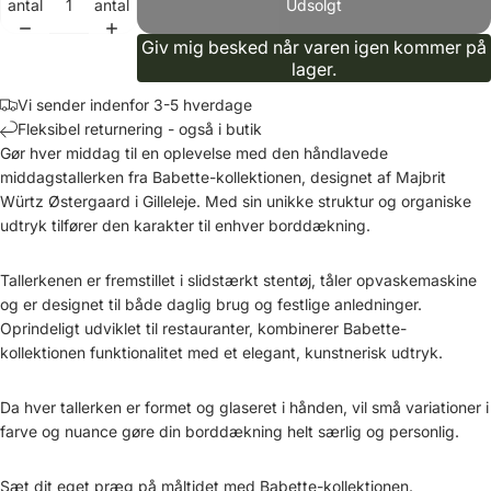
antal
antal
Udsolgt
Giv mig besked når varen igen kommer på
lager.
Vi sender indenfor 3-5 hverdage
Fleksibel returnering - også i butik
Gør hver middag til en oplevelse med den håndlavede
middagstallerken fra Babette-kollektionen, designet af Majbrit
Würtz Østergaard i Gilleleje. Med sin unikke struktur og organiske
udtryk tilfører den karakter til enhver borddækning.
Tallerkenen er fremstillet i slidstærkt stentøj, tåler opvaskemaskine
og er designet til både daglig brug og festlige anledninger.
Oprindeligt udviklet til restauranter, kombinerer Babette-
kollektionen funktionalitet med et elegant, kunstnerisk udtryk.
Da hver tallerken er formet og glaseret i hånden, vil små variationer i
farve og nuance gøre din borddækning helt særlig og personlig.
Sæt dit eget præg på måltidet med Babette-kollektionen.