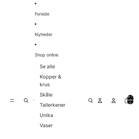
Gå til indhold
Forside
Nyheder
Shop online
Se alle
Kopper &
krus
Skåle
Varer i alt i
indkøbskurve
0
Tallerkener
Unika
Vaser