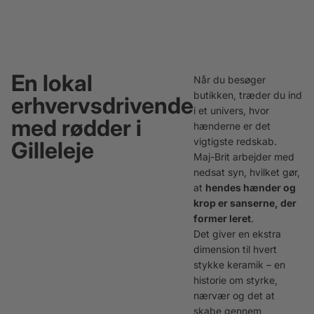
En lokal
Når du besøger
butikken, træder du ind
erhvervsdrivende
i et univers, hvor
med rødder i
hænderne er det
vigtigste redskab.
Gilleleje
Maj-Brit arbejder med
nedsat syn, hvilket gør,
at
hendes hænder og
krop er sanserne, der
former leret
.
Det giver en ekstra
dimension til hvert
stykke keramik – en
historie om styrke,
nærvær og det at
skabe gennem