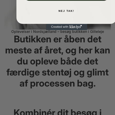
NEJ TAK!
Oplevelser i Nordsjælland – besøg butikken i Gilleleje
Butikken er åben det
meste af året, og her kan
du opleve både det
færdige stentøj og glimt
af processen bag.
Kombinér dit besøg i