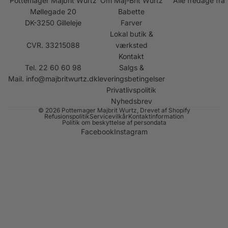
Pottemager Majbrit Würtz
Om Maj-Brit Würtz
Alle fredage fra
Møllegade 20
Babette
DK-3250 Gilleleje
Farver
Lokal butik &
CVR. 33215088
værksted
Kontakt
Tel. 22 60 60 98
Salgs &
Mail.
info@majbritwurtz.dk
leveringsbetingelser
Privatlivspolitik
Nyhedsbrev
© 2026
Pottemager Majbrit Wurtz
, Drevet af Shopify
Refusionspolitik
Servicevilkår
Kontaktinformation
Politik om beskyttelse af persondata
Facebook
Instagram