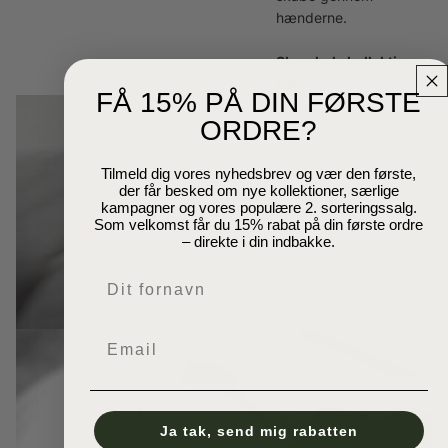
hænderne.
Shop hele kollektionen
her →
FÅ 15% PÅ DIN FØRSTE
Afspil video
ORDRE?
Tilmeld dig vores nyhedsbrev og vær den første,
der får besked om nye kollektioner, særlige
kampagner og vores populære 2. sorteringssalg.
Som velkomst får du 15% rabat på din første ordre
– direkte i din indbakke.
Navn
Email
Ja tak, send mig rabatten