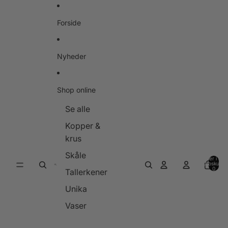
Gå til indhold
Forside
Nyheder
Shop online
Se alle
Kopper &
krus
Skåle
Varer i alt i
indkøbskurve
0
Tallerkener
Unika
Vaser