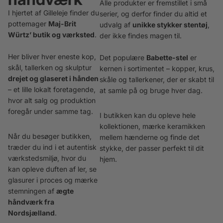
Alle produkter er fremstillet i små
I hjertet af Gilleleje finder du
serier, og derfor finder du altid et
pottemager
Maj-Brit
udvalg af
unikke stykker stentøj
,
Würtz’ butik og værksted
.
der ikke findes magen til.
Her bliver hver eneste kop,
Det populære
Babette-stel
er
skål, tallerken og skulptur
kernen i sortimentet – kopper, krus,
drejet og glaseret i hånden
skåle og tallerkener, der er skabt til
– et lille lokalt foretagende,
at samle på og bruge hver dag.
hvor alt salg og produktion
foregår under samme tag.
I butikken kan du opleve hele
kollektionen, mærke keramikken
Når du besøger butikken,
mellem hænderne og finde det
træder du ind i et autentisk
stykke, der passer perfekt til dit
værkstedsmiljø, hvor du
hjem.
kan opleve duften af ler, se
glasurer i proces og mærke
stemningen af
ægte
håndværk fra
Nordsjælland
.