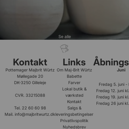
Se alle
Kontakt
Links
Åbnings
Pottemager Majbrit Würtz
Om Maj-Brit Würtz
Juni
Møllegade 20
Babette
DK-3250 Gilleleje
Farver
Fredag 5. juni 
Lokal butik &
Fredag 12. juni kl
CVR. 33215088
værksted
Fredag 19. juni kl
Kontakt
Fredag 26 juni kl
Tel. 22 60 60 98
Salgs &
Mail.
info@majbritwurtz.dk
leveringsbetingelser
Privatlivspolitik
Nyhedsbrev