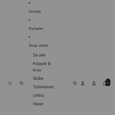
Gå til indhold
Forside
Nyheder
Shop online
Se alle
Kopper &
krus
Skåle
Varer i alt i
indkøbskurve
0
Tallerkener
Unika
Vaser