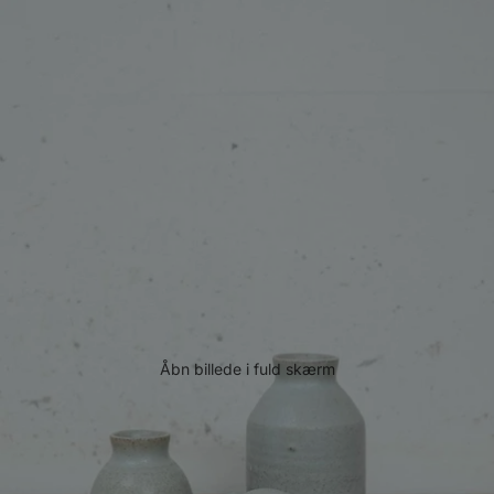
Åbn billede i fuld skærm