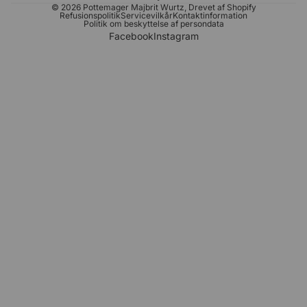
© 2026
Pottemager Majbrit Wurtz
, Drevet af Shopify
Refusionspolitik
Servicevilkår
Kontaktinformation
Politik om beskyttelse af persondata
Facebook
Instagram