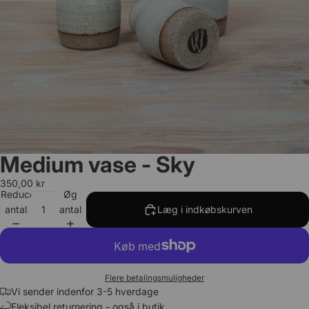
Medium vase - Sky
350,00 kr
Reducer
Øg
antal
antal
Læg i indkøbskurven
Flere betalingsmuligheder
Vi sender indenfor 3-5 hverdage
Fleksibel returnering - også i butik