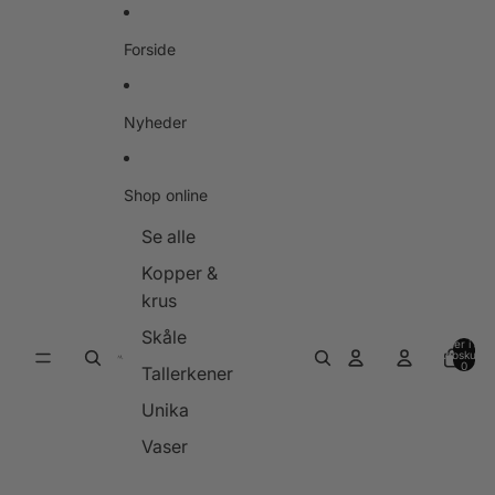
Gå til indhold
Forside
Nyheder
Shop online
Se alle
Kopper &
krus
Skåle
Varer i alt i
indkøbskurve
0
Tallerkener
Unika
Vaser