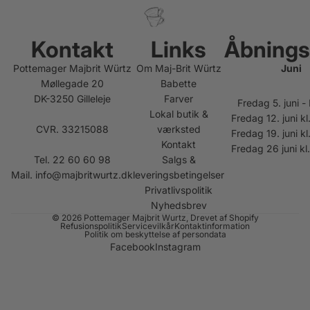
Kontakt
Links
Åbnings
Pottemager Majbrit Würtz
Om Maj-Brit Würtz
Juni
Møllegade 20
Babette
DK-3250 Gilleleje
Farver
Fredag 5. juni 
Lokal butik &
Fredag 12. juni kl
CVR. 33215088
værksted
Fredag 19. juni kl
Kontakt
Fredag 26 juni kl
Tel. 22 60 60 98
Salgs &
Mail.
info@majbritwurtz.dk
leveringsbetingelser
Privatlivspolitik
Nyhedsbrev
© 2026
Pottemager Majbrit Wurtz
, Drevet af Shopify
Refusionspolitik
Servicevilkår
Kontaktinformation
Politik om beskyttelse af persondata
Facebook
Instagram