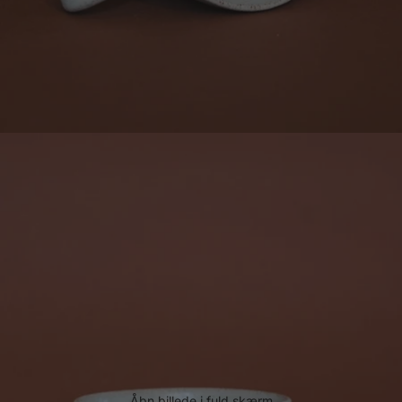
Åbn billede i fuld skærm