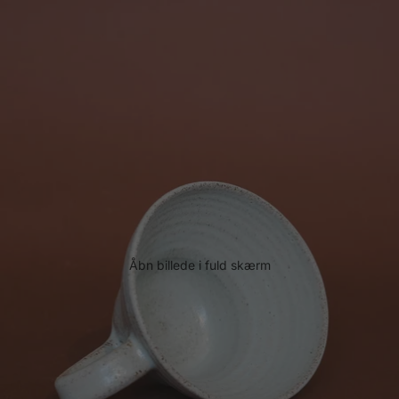
Åbn billede i fuld skærm