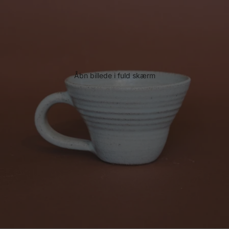
Åbn billede i fuld skærm