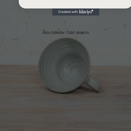
Åbn billede i fuld skærm