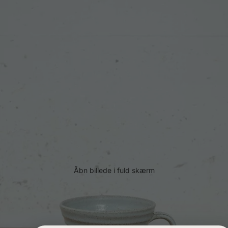
Åbn billede i fuld skærm