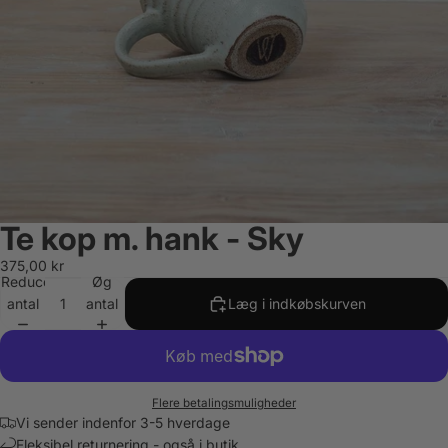
Te kop m. hank - Sky
375,00 kr
Reducer
Øg
antal
antal
Læg i indkøbskurven
Flere betalingsmuligheder
Vi sender indenfor 3-5 hverdage
Fleksibel returnering - også i butik