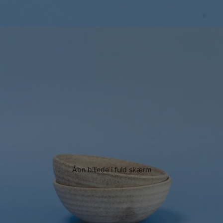
Åbn billede i fuld skærm