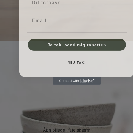
Email
Ja tak, send mig rabatten
NEJ TAK!
Åbn billede i fuld skærm