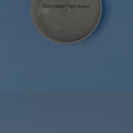
Åbn billede i fuld skærm