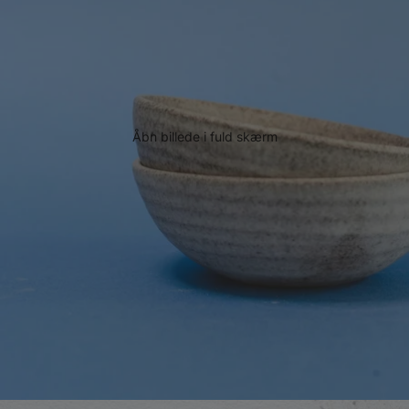
Åbn billede i fuld skærm