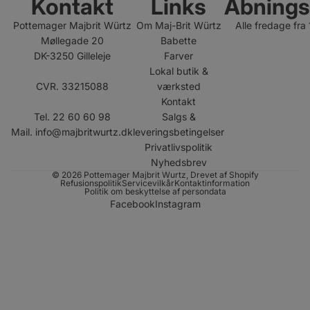
Kontakt
Links
Åbnings
Pottemager Majbrit Würtz
Om Maj-Brit Würtz
Alle fredage fra
Møllegade 20
Babette
DK-3250 Gilleleje
Farver
Lokal butik &
CVR. 33215088
værksted
Kontakt
Tel. 22 60 60 98
Salgs &
Mail.
info@majbritwurtz.dk
leveringsbetingelser
Privatlivspolitik
Nyhedsbrev
© 2026
Pottemager Majbrit Wurtz
, Drevet af Shopify
Refusionspolitik
Servicevilkår
Kontaktinformation
Politik om beskyttelse af persondata
Facebook
Instagram