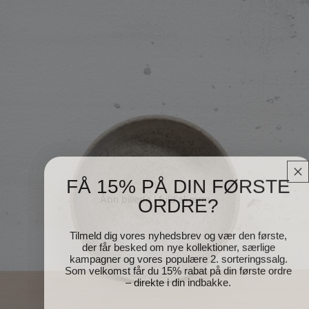
FÅ 15% PÅ DIN FØRSTE
ORDRE?
Åbn billede i fuld skærm
Tilmeld dig vores nyhedsbrev og vær den første,
der får besked om nye kollektioner, særlige
kampagner og vores populære 2. sorteringssalg.
Som velkomst får du 15% rabat på din første ordre
– direkte i din indbakke.
Navn