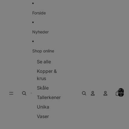
Gå til indhold
Forside
Nyheder
Shop online
Se alle
Kopper &
krus
Skåle
Varer i alt i
indkøbskurve
0
Tallerkener
Unika
Vaser