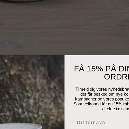
FÅ 15% PÅ D
ORDR
Tilmeld dig vores nyhedsbre
der får besked om nye kol
kampagner og vores populære
Som velkomst får du 15% raba
– direkte i din i
Navn