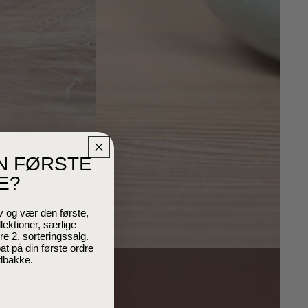
IN FØRSTE
E?
v og vær den første,
lektioner, særlige
 2. sorteringssalg.
t på din første ordre
ndbakke.