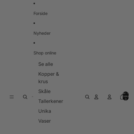
Gå til indhold
Forside
Nyheder
Shop online
Se alle
Kopper &
krus
Skåle
Varer i alt i
indkøbskurve
0
Tallerkener
Unika
Vaser