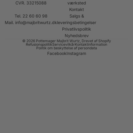
CVR. 33215088
værksted
Kontakt
Tel. 22 60 60 98
Salgs &
Mail.
info@majbritwurtz.dk
leveringsbetingelser
Privatlivspolitik
Nyhedsbrev
© 2026
Pottemager Majbrit Wurtz
, Drevet af Shopify
Refusionspolitik
Servicevilkår
Kontaktinformation
Politik om beskyttelse af persondata
Facebook
Instagram