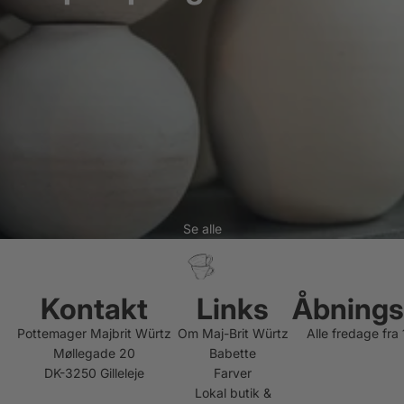
Se alle
Kontakt
Links
Åbnings
Pottemager Majbrit Würtz
Om Maj-Brit Würtz
Alle fredage fra
Møllegade 20
Babette
DK-3250 Gilleleje
Farver
Lokal butik &