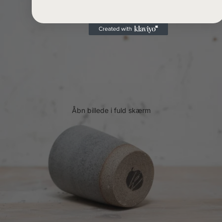
Åbn billede i fuld skærm