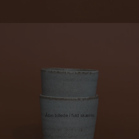
Åbn billede i fuld skærm