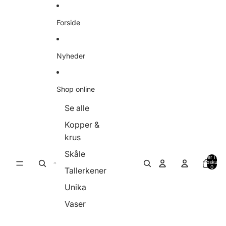
Gå til indhold
Forside
Nyheder
Shop online
Se alle
Kopper &
krus
Skåle
Varer i alt i
indkøbskurve
0
Tallerkener
Unika
Vaser