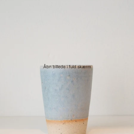
Åbn billede i fuld skærm