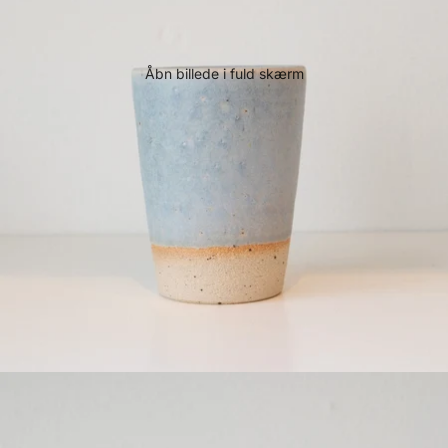
Åbn billede i fuld skærm