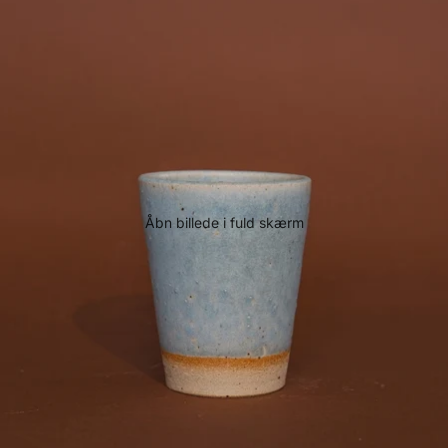
Åbn billede i fuld skærm