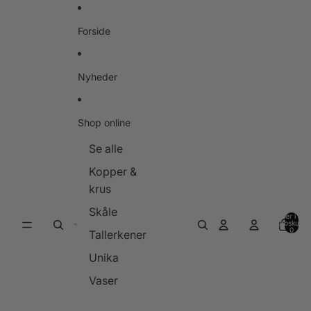
Gå til indhold
Forside
Nyheder
Shop online
Se alle
Kopper &
krus
Skåle
Varer i alt i
indkøbskurve
0
Tallerkener
Unika
Vaser