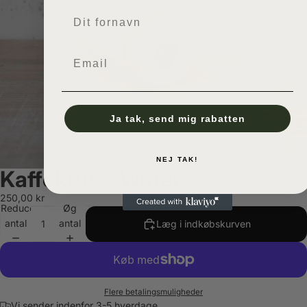
Navn
Email
Ja tak, send mig rabatten
NEJ TAK!
Kaffekrus - Water
250,00 kr
Reducer
Øg
antal
antal
Læg i indkøbskurven
Flere betalingsmuligheder
Vi sender indenfor 3-5 hverdage