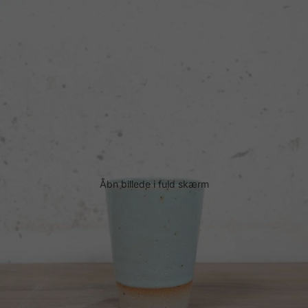
Åbn billede i fuld skærm