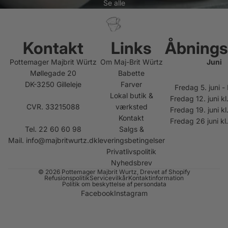
Se alle
Kontakt
Links
Åbnings
Pottemager Majbrit Würtz
Om Maj-Brit Würtz
Juni
Møllegade 20
Babette
DK-3250 Gilleleje
Farver
Fredag 5. juni 
Lokal butik &
Fredag 12. juni kl
CVR. 33215088
værksted
Fredag 19. juni kl
Kontakt
Fredag 26 juni kl
Tel. 22 60 60 98
Salgs &
Mail.
info@majbritwurtz.dk
leveringsbetingelser
Privatlivspolitik
Nyhedsbrev
© 2026
Pottemager Majbrit Wurtz
, Drevet af Shopify
Refusionspolitik
Servicevilkår
Kontaktinformation
Politik om beskyttelse af persondata
Facebook
Instagram