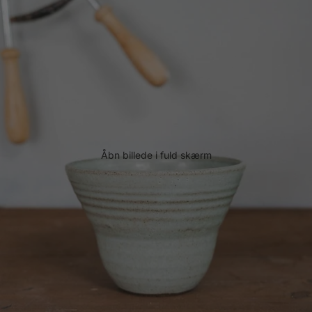
Åbn billede i fuld skærm