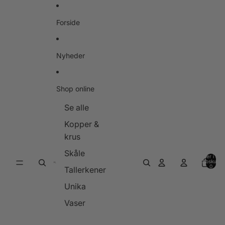
Gå til indhold
Forside
Nyheder
Shop online
Se alle
Kopper &
krus
Skåle
Varer i alt i
indkøbskurve
0
Tallerkener
Unika
Vaser