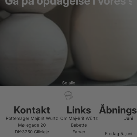
Gå på opdagelse i vores s
Se alle
Kontakt
Links
Åbnings
Pottemager Majbrit Würtz
Om Maj-Brit Würtz
Juni
Møllegade 20
Babette
DK-3250 Gilleleje
Farver
Fredag 5. juni 