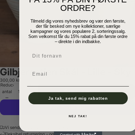
ORDRE?
Tilmeld dig vores nyhedsbrev og vær den første,
der får besked om nye kollektioner, særlige
kampagner og vores populære 2. sorteringssalg.
Som velkomst får du 15% rabat på din første ordre
– direkte i din indbakke.
Navn
Gilbjergstien Skål - Lille - Sky
Email
300,00 kr
Reducer
Øg
antal
antal
Læg i indkøbskurven
Ja tak, send mig rabatten
NEJ TAK!
Flere betalingsmuligheder
Vi sender indenfor 3-5 hverdage
Fleksibel returnering - også i butik