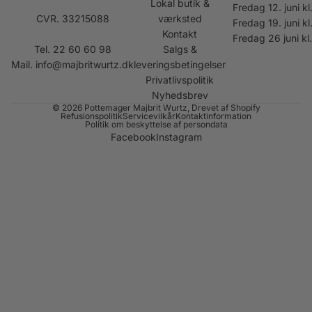
Lokal butik &
Fredag 12. juni kl
CVR. 33215088
værksted
Fredag 19. juni kl
Kontakt
Fredag 26 juni kl
Tel. 22 60 60 98
Salgs &
Mail.
info@majbritwurtz.dk
leveringsbetingelser
Privatlivspolitik
Nyhedsbrev
© 2026
Pottemager Majbrit Wurtz
, Drevet af Shopify
Refusionspolitik
Servicevilkår
Kontaktinformation
Politik om beskyttelse af persondata
Facebook
Instagram