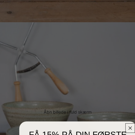
Åbn billede i fuld skærm
FÅ 15% PÅ DIN FØRSTE