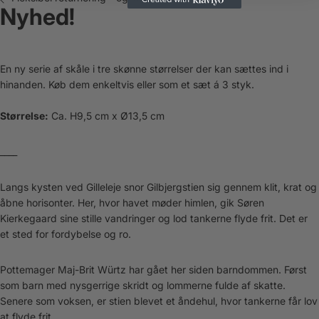
Nyhed!
En ny serie af skåle i tre skønne størrelser der kan sættes ind i
hinanden. Køb dem enkeltvis eller som et sæt á 3 styk.
Størrelse:
Ca. H9,5 cm x Ø13,5 cm
____
Langs kysten ved Gilleleje snor Gilbjergstien sig gennem klit, krat og
åbne horisonter. Her, hvor havet møder himlen, gik Søren
Kierkegaard sine stille vandringer og lod tankerne flyde frit. Det er
et sted for fordybelse og ro.
Pottemager Maj-Brit Würtz har gået her siden barndommen. Først
som barn med nysgerrige skridt og lommerne fulde af skatte.
Senere som voksen, er stien blevet et åndehul, hvor tankerne får lov
at flyde frit.