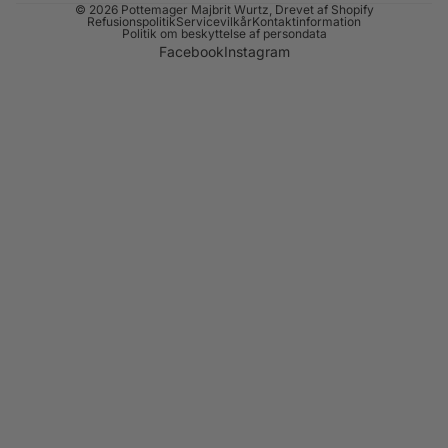
© 2026
Pottemager Majbrit Wurtz
, Drevet af Shopify
Refusionspolitik
Servicevilkår
Kontaktinformation
Politik om beskyttelse af persondata
Facebook
Instagram