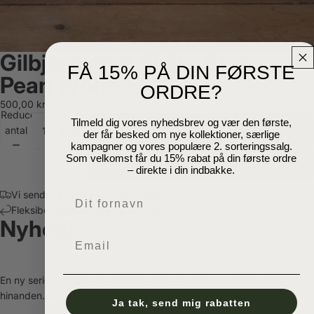
Gilbjergstien Skål - Stor -
FÅ 15% PÅ DIN FØRSTE
Pearl White
ORDRE?
500,00 kr
Reducer
Øg
Tilmeld dig vores nyhedsbrev og vær den første,
antal
antal
Udsolgt
der får besked om nye kollektioner, særlige
kampagner og vores populære 2. sorteringssalg.
Giv mig besked når varen igen kommer på
Som velkomst får du 15% rabat på din første ordre
– direkte i din indbakke.
lager.
Vi sender indenfor 3-5 hverdage
Navn
Fleksibel returnering - også i butik
Nyhed!
Email
En ny serie af skåle i tre skønne størrelser der kan sættes ind i
hinanden. Køb dem enkeltvis eller som et sæt á 3 styk.
Ja tak, send mig rabatten