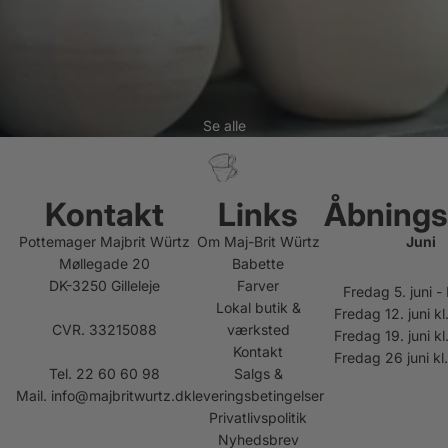
Se alle
Kontakt
Links
Åbnings
Pottemager Majbrit Würtz
Om Maj-Brit Würtz
Juni
Møllegade 20
Babette
DK-3250 Gilleleje
Farver
Fredag 5. juni 
Lokal butik &
Fredag 12. juni kl
CVR. 33215088
værksted
Fredag 19. juni kl
Kontakt
Fredag 26 juni kl
Tel. 22 60 60 98
Salgs &
Mail.
info@majbritwurtz.dk
leveringsbetingelser
Privatlivspolitik
Nyhedsbrev