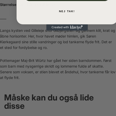
Størrelse:
Ca. H13 cm x Ø19 cm
NEJ TAK!
____
Langs kysten ved Gilleleje snor Gilbjergstien sig gennem klit, krat og
åbne horisonter. Her, hvor havet møder himlen, gik Søren
Kierkegaard sine stille vandringer og lod tankerne flyde frit. Det er
et sted for fordybelse og ro.
Pottemager Maj-Brit Würtz har gået her siden barndommen. Først
som barn med nysgerrige skridt og lommerne fulde af skatte.
Senere som voksen, er stien blevet et åndehul, hvor tankerne får lov
at flyde frit.
Måske kan du også lide
disse