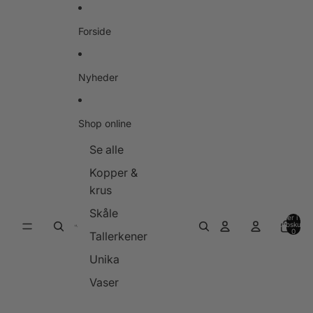
Gå til indhold
Forside
Nyheder
Shop online
Se alle
Kopper &
krus
Skåle
Varer i alt i
indkøbskurve
0
Tallerkener
Unika
Vaser