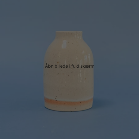
Åbn billede i fuld skærm