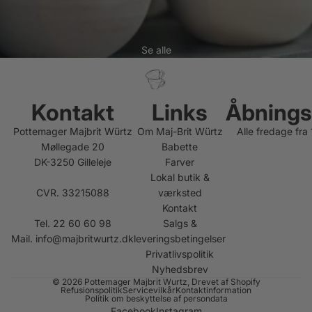
Se alle
Kontakt
Links
Åbnings
Pottemager Majbrit Würtz
Om Maj-Brit Würtz
Alle fredage fra
Møllegade 20
Babette
DK-3250 Gilleleje
Farver
Lokal butik &
CVR. 33215088
værksted
Kontakt
Tel. 22 60 60 98
Salgs &
Mail.
info@majbritwurtz.dk
leveringsbetingelser
Privatlivspolitik
Nyhedsbrev
© 2026
Pottemager Majbrit Wurtz
, Drevet af Shopify
Refusionspolitik
Servicevilkår
Kontaktinformation
Politik om beskyttelse af persondata
Facebook
Instagram