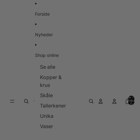
Gå til indhold
Forside
Nyheder
Shop online
Se alle
Kopper &
krus
Skåle
Varer i alt i
indkøbskurve
0
Tallerkener
Unika
Vaser