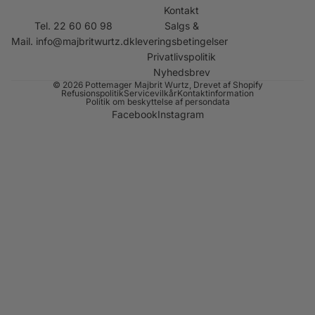
Kontakt
Tel. 22 60 60 98
Salgs &
Mail.
info@majbritwurtz.dk
leveringsbetingelser
Privatlivspolitik
Nyhedsbrev
© 2026
Pottemager Majbrit Wurtz
, Drevet af Shopify
Refusionspolitik
Servicevilkår
Kontaktinformation
Politik om beskyttelse af persondata
Facebook
Instagram