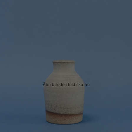
Åbn billede i fuld skærm