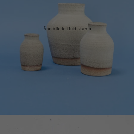
Åbn billede i fuld skærm