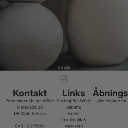
Se alle
Kontakt
Links
Åbnings
Pottemager Majbrit Würtz
Om Maj-Brit Würtz
Alle fredage fra
Møllegade 20
Babette
DK-3250 Gilleleje
Farver
Lokal butik &
CVR. 33215088
værksted