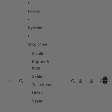
Gå til indhold
Forside
Nyheder
Shop online
Se alle
Kopper &
krus
Skåle
Varer i alt i
indkøbskurve
0
Tallerkener
Unika
Vaser