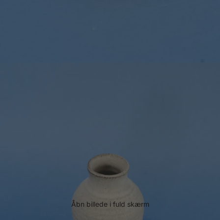
Åbn billede i fuld skærm