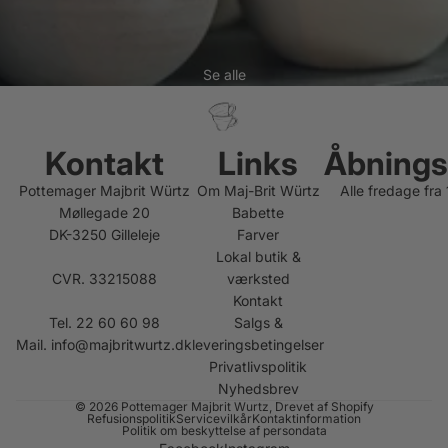
Se alle
Kontakt
Links
Åbnings
Pottemager Majbrit Würtz
Om Maj-Brit Würtz
Alle fredage fra
Møllegade 20
Babette
DK-3250 Gilleleje
Farver
Lokal butik &
CVR. 33215088
værksted
Kontakt
Tel. 22 60 60 98
Salgs &
Mail.
info@majbritwurtz.dk
leveringsbetingelser
Privatlivspolitik
Nyhedsbrev
© 2026
Pottemager Majbrit Wurtz
, Drevet af Shopify
Refusionspolitik
Servicevilkår
Kontaktinformation
Politik om beskyttelse af persondata