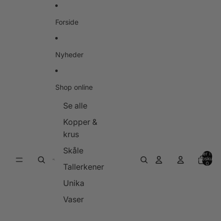
Gå til indhold
Forside
Nyheder
Shop online
Se alle
Kopper &
krus
Skåle
Varer i alt i
indkøbskurve
0
Tallerkener
Unika
Vaser