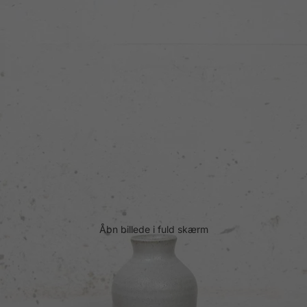
Åbn billede i fuld skærm