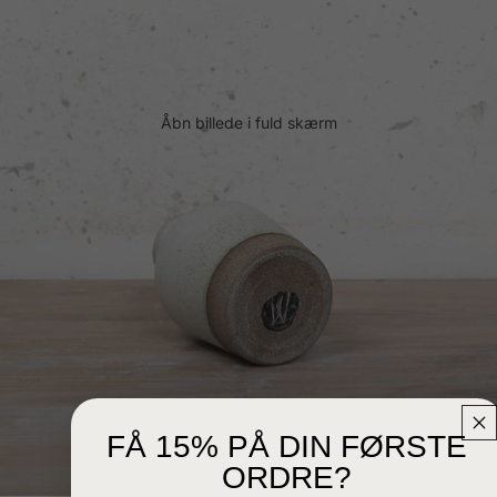
Åbn billede i fuld skærm
FÅ 15% PÅ DIN FØRSTE
ORDRE?